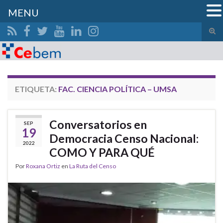
MENU
Alte
el
Search for:
form
de
bús
ETIQUETA:
FAC. CIENCIA POLÍTICA – UMSA
Conversatorios en
SEP
19
Democracia Censo Nacional:
2022
COMO Y PARA QUÉ
Por
Roxana Ortiz
en
La Ruta del Censo