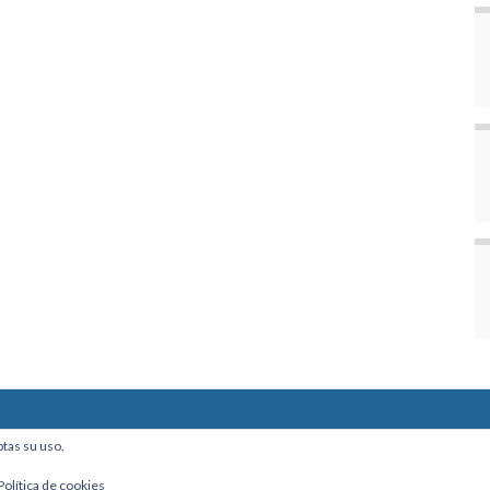
ine, Of. 101 - La Paz, Bolivia
ptas su uso.
Política de cookies