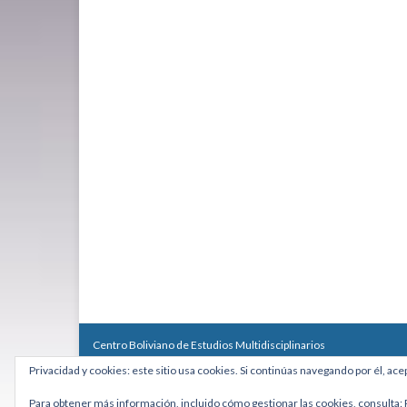
Centro Boliviano de Estudios Multidisciplinarios
Calle Macario Pinilla # 2588 esq. Av. Arce, Edificio Arcadia, Mezzan
Privacidad y cookies: este sitio usa cookies. Si continúas navegando por él, ace
Teléfono: +591 2431818 - Celular: +591 73027636
cebem@cebem.org
Para obtener más información, incluido cómo gestionar las cookies, consulta: