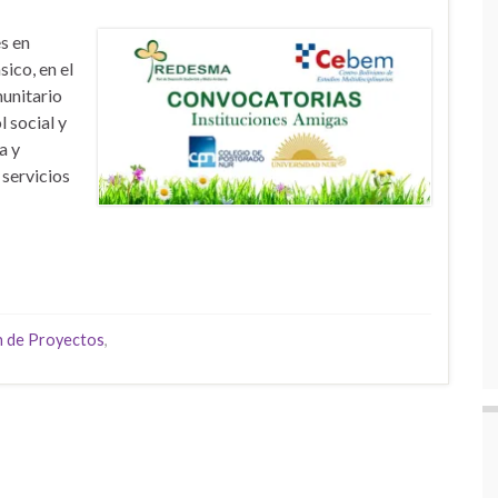
s en
ico, en el
munitario
 social y
a y
 servicios
n de Proyectos
,