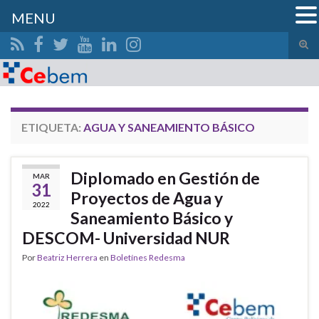
MENU
Alte
el
Search for:
form
de
bús
ETIQUETA:
AGUA Y SANEAMIENTO BÁSICO
Diplomado en Gestión de
MAR
31
Proyectos de Agua y
2022
Saneamiento Básico y
DESCOM- Universidad NUR
Por
Beatriz Herrera
en
Boletínes Redesma