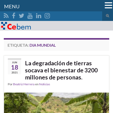
MENU
Alte
el
Search for:
form
de
bús
ETIQUETA:
DIA MUNDIAL
La degradación de tierras
JUN
18
socava el bienestar de 3200
2021
millones de personas.
Por
Beatriz Herrera
en
Noticias