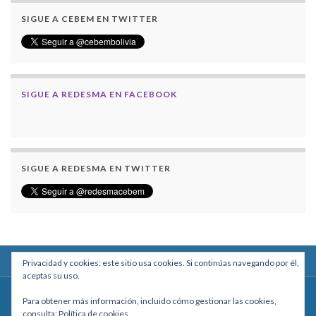
SIGUE A CEBEM EN TWITTER
SIGUE A REDESMA EN FACEBOOK
SIGUE A REDESMA EN TWITTER
Privacidad y cookies: este sitio usa cookies. Si continúas navegando por él,
aceptas su uso.
Centro Boliviano de Estudios Multidisciplinarios
Para obtener más información, incluido cómo gestionar las cookies,
Calle Macario Pinilla # 2588 esq. Av. Arce, Edificio Arcadia, Mezzanine, Of. 101
consulta:
Política de cookies
- La Paz, Bolivia