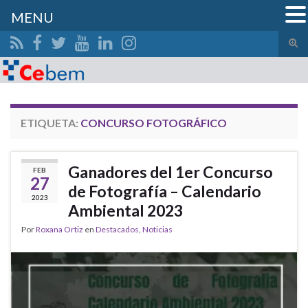
MENU
Alte
el
Search for:
form
de
bús
ETIQUETA:
CONCURSO FOTOGRÁFICO
Ganadores del 1er Concurso
FEB
27
de Fotografía – Calendario
2023
Ambiental 2023
Por
Roxana Ortiz
en
Destacados
,
Noticias