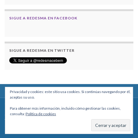
SIGUE A REDESMA EN FACEBOOK
SIGUE A REDESMA EN TWITTER
Privacidad y cookies: este sitio usa cookies. Si continúas navegando por él,
aceptas su uso.
Centro Boliviano de Estudios Multidisciplinarios
Para obtener más información, incluido cómo gestionar las cookies,
Calle Macario Pinilla # 2588 esq. Av. Arce, Edificio Arcadia, Mezzanine, Of. 101
consulta:
Política de cookies
- La Paz, Bolivia
Teléfono: +591 2431818 - Celular: +591 73027636
cebem@cebem.org
Hecho con
por
Graphene Themes
.