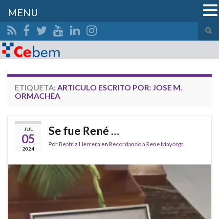
MENU
Alte
el
Search for:
form
de
bús
ETIQUETA:
ARTICULO ESCRITO POR: JOSE M.
ORMACHEA
Se fue René …
JUL
05
Por
Beatriz Herrera
en
Recordando a Rene Mayorga
2024