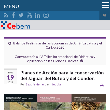
MENU
Alte
el
Search for:
form
de
bús
Balance Preliminar de las Economías de América Latina y el
Caribe 2020
Convocatoria al IV Taller Internacional de Didáctica y
Aplicación de las Ciencias Básicas
Planes de Acción para la conservación
ENE
19
del Jaguar, del Bufeo y del Condor.
2021
Por
Beatriz Herrera
en
Noticias