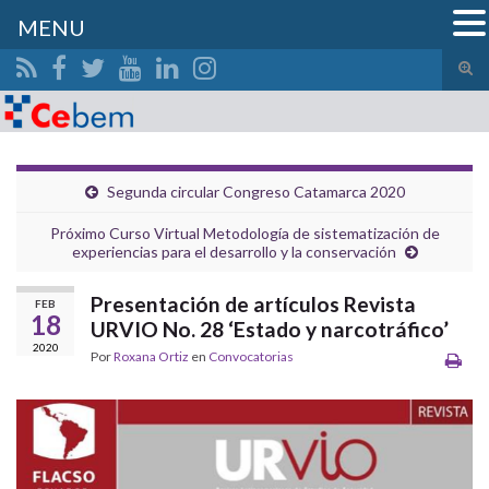
MENU
Alte
el
Search for:
form
de
bús
Segunda circular Congreso Catamarca 2020
Próximo Curso Virtual Metodología de sistematización de
experiencias para el desarrollo y la conservación
Presentación de artículos Revista
FEB
18
URVIO No. 28 ‘Estado y narcotráfico’
2020
Por
Roxana Ortiz
en
Convocatorias