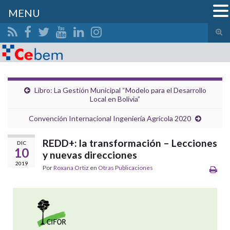
MENU
Alte
el
Search for:
form
de
bús
Libro: La Gestión Municipal “Modelo para el Desarrollo
Local en Bolivia”
Convención Internacional Ingeniería Agrícola 2020
REDD+: la transformación – Lecciones
DIC
10
y nuevas direcciones
2019
Por
Roxana Ortiz
en
Otras Publicaciones