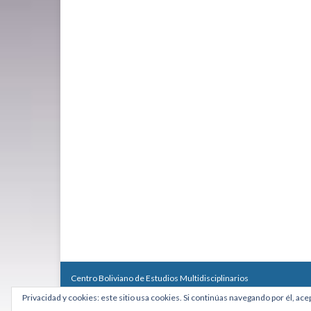
Centro Boliviano de Estudios Multidisciplinarios
Calle Macario Pinilla # 2588 esq. Av. Arce, Edificio Arcadia, Mezzan
Privacidad y cookies: este sitio usa cookies. Si continúas navegando por él, ace
Teléfono: +591 2431818 - Celular: +591 73027636