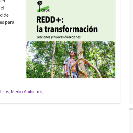
 en
el
ad de
es para
ibros
,
Medio Ambiente
,