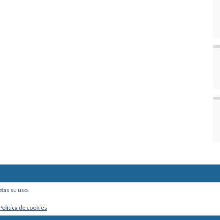
ine, Of. 101 - La Paz, Bolivia
ptas su uso.
Política de cookies