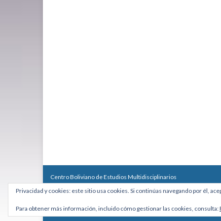
Centro Boliviano de Estudios Multidisciplinarios
Calle Macario Pinilla # 2588 esq. Av. Arce, Edificio Arcadia, Mezzan
Privacidad y cookies: este sitio usa cookies. Si continúas navegando por él, ace
Teléfono: +591 2431818 - Celular: +591 73027636
cebem@cebem.org
Para obtener más información, incluido cómo gestionar las cookies, consulta:
Hecho con
por
Graphene Themes
.