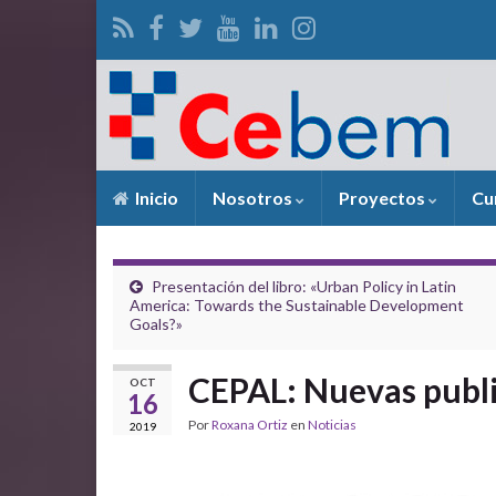
Inicio
Nosotros
Proyectos
Cu
Presentación del libro: «Urban Policy in Latin
America: Towards the Sustainable Development
Goals?»
CEPAL: Nuevas publ
OCT
16
Por
Roxana Ortiz
en
Noticias
2019