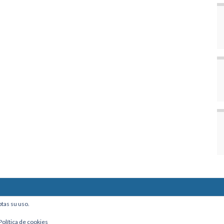
ine, Of. 101 - La Paz, Bolivia
ptas su uso.
Política de cookies