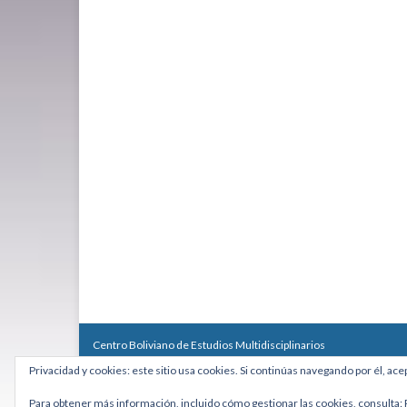
Centro Boliviano de Estudios Multidisciplinarios
Calle Macario Pinilla # 2588 esq. Av. Arce, Edificio Arcadia, Mezzan
Privacidad y cookies: este sitio usa cookies. Si continúas navegando por él, ace
Teléfono: +591 2431818 - Celular: +591 73027636
cebem@cebem.org
Para obtener más información, incluido cómo gestionar las cookies, consulta: