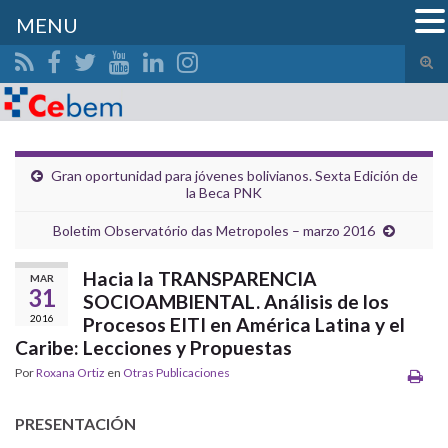
MENU
Alte
el
Search for:
form
de
bús
Gran oportunidad para jóvenes bolivianos. Sexta Edición de
la Beca PNK
Boletim Observatório das Metropoles – marzo 2016
Hacia la TRANSPARENCIA
MAR
31
SOCIOAMBIENTAL. Análisis de los
2016
Procesos EITI en América Latina y el
Caribe: Lecciones y Propuestas
Por
Roxana Ortiz
en
Otras Publicaciones
PRESENTACIÓN