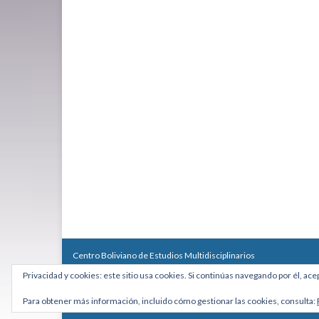
Centro Boliviano de Estudios Multidisciplinarios
Calle Macario Pinilla # 2588 esq. Av. Arce, Edificio Arcadia, Mezzan
Privacidad y cookies: este sitio usa cookies. Si continúas navegando por él, ace
Teléfono: +591 2431818 - Celular: +591 73027636
cebem@cebem.org
Para obtener más información, incluido cómo gestionar las cookies, consulta:
Hecho con
por
Graphene Themes
.