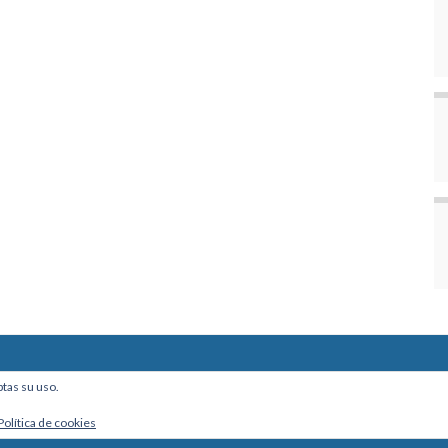
ine, Of. 101 - La Paz, Bolivia
ptas su uso.
Política de cookies