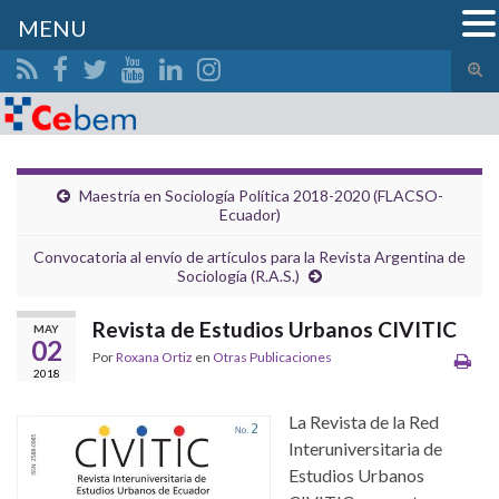
MENU
Alte
el
Search for:
form
de
bús
Maestría en Sociología Política 2018-2020 (FLACSO-
Ecuador)
Convocatoria al envío de artículos para la Revista Argentina de
Sociología (R.A.S.)
Revista de Estudios Urbanos CIVITIC
MAY
02
Por
Roxana Ortiz
en
Otras Publicaciones
2018
La Revista de la Red
Interuniversitaria de
Estudios Urbanos