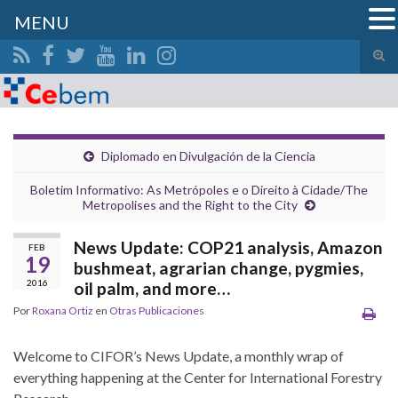
MENU
Alte
el
Search for:
form
de
bús
Diplomado en Divulgación de la Ciencia
Boletim Informativo: As Metrópoles e o Direito à Cidade/The
Metropolises and the Right to the City
News Update: COP21 analysis, Amazon
FEB
19
bushmeat, agrarian change, pygmies,
2016
oil palm, and more…
Por
Roxana Ortiz
en
Otras Publicaciones
Welcome to CIFOR’s News Update, a monthly wrap of
everything happening at the Center for International Forestry