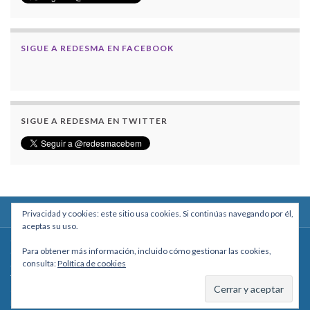
SIGUE A REDESMA EN FACEBOOK
SIGUE A REDESMA EN TWITTER
Privacidad y cookies: este sitio usa cookies. Si continúas navegando por él,
aceptas su uso.
Centro Boliviano de Estudios Multidisciplinarios
Para obtener más información, incluido cómo gestionar las cookies,
Calle Macario Pinilla # 2588 esq. Av. Arce, Edificio Arcadia, Mezzanine, Of. 101
consulta:
Política de cookies
- La Paz, Bolivia
Teléfono: +591 2431818 - Celular: +591 73027636
cebem@cebem.org
Hecho con
por
Graphene Themes
.