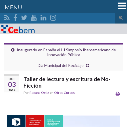
MENU
Alte
el
form
de
bús
Inaugurado en España el III Simposio Iberoamericano de
Innovación Pública
Día Municipal del Reciclaje
Taller de lectura y escritura de No-
OCT
03
Ficción
2024
Por
Roxana Ortiz
en
Otros Cursos