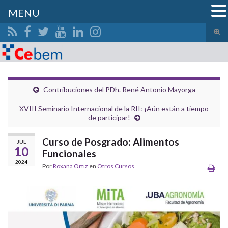
MENU
Alte
el
Search for:
form
de
bús
Contribuciones del PDh. René Antonio Mayorga
XVIII Seminario Internacional de la RII: ¡Aún están a tiempo
de participar!
Curso de Posgrado: Alimentos
JUL
10
Funcionales
2024
Por
Roxana Ortiz
en
Otros Cursos