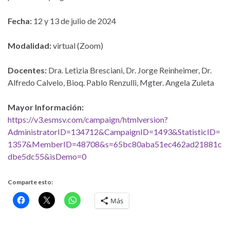
Fecha:
12 y 13 de julio de 2024
Modalidad:
virtual (Zoom)
Docentes:
Dra. Letizia Bresciani, Dr. Jorge Reinheimer, Dr.
Alfredo Calvelo, Bioq. Pablo Renzulli, Mgter. Angela Zuleta
Mayor Información:
https://v3.esmsv.com/campaign/htmlversion?
AdministratorID=134712&CampaignID=1493&StatisticID=
1357&MemberID=48708&s=65bc80aba51ec462ad21881c
dbe5dc55&isDemo=0
Comparte esto:
Más