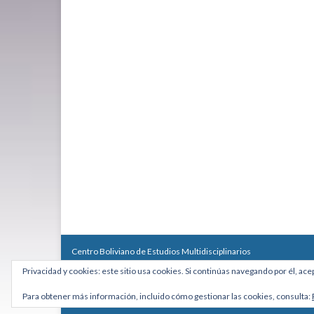
Centro Boliviano de Estudios Multidisciplinarios
Calle Macario Pinilla # 2588 esq. Av. Arce, Edificio Arcadia, Mezzan
Privacidad y cookies: este sitio usa cookies. Si continúas navegando por él, ace
Teléfono: +591 2431818 - Celular: +591 73027636
cebem@cebem.org
Para obtener más información, incluido cómo gestionar las cookies, consulta:
Hecho con
por
Graphene Themes
.