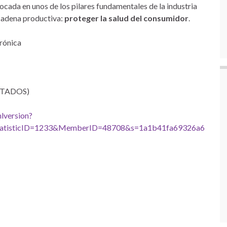
ada en unos de los pilares fundamentales de la industria
cadena productiva:
proteger la salud del consumidor
.
crónica
MITADOS)
lversion?
tatisticID=1233&MemberID=48708&s=1a1b41fa69326a6