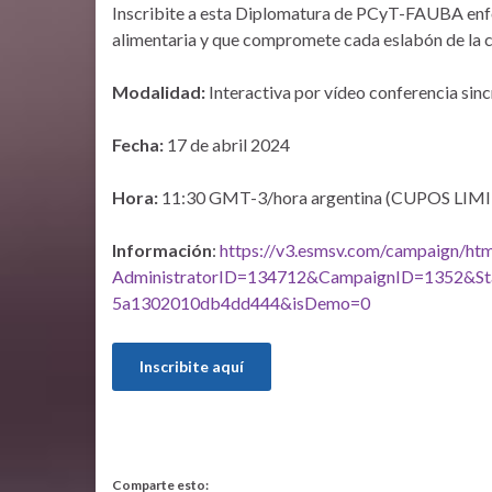
Inscribite a esta Diplomatura de PCyT-FAUBA enfoc
alimentaria y que compromete cada eslabón de la 
Modalidad:
Interactiva por vídeo conferencia sin
Fecha:
17 de abril 2024
Hora:
11:30 GMT-3/hora argentina (CUPOS LI
Información
:
https://v3.esmsv.com/campaign/htm
AdministratorID=134712&CampaignID=1352&S
5a1302010db4dd444&isDemo=0
Inscribite aquí
Comparte esto: