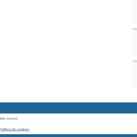
ine, Of. 101 - La Paz, Bolivia
ptas su uso.
Política de cookies