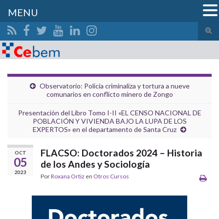
MENU
Alte
el
Search for:
form
de
bús
Observatorio: Policía criminaliza y tortura a nueve
comunarios en conflicto minero de Zongo
Presentación del Libro Tomo I-II «EL CENSO NACIONAL DE
POBLACIÓN Y VIVIENDA BAJO LA LUPA DE LOS
EXPERTOS» en el departamento de Santa Cruz
FLACSO: Doctorados 2024 – Historia
OCT
05
de los Andes y Sociología
2023
Por
Roxana Ortiz
en
Otros Cursos