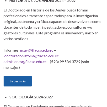
HISTORIA DE LOS ANDES 2024 – 2027
El Doctorado en Historia de los Andes busca formar
profesionales altamente capacitados para la investigación
original, autónoma y crítica, capaces de desenvolverse como
docentes de todo nivel, investigadores, consultores y/o
gestores culturales. Este programa es innovador y único en
varios sentidos.
Informes:
ncuvi@flacso.edu.ec
–
doctoradohistoria@flacso.edu.ec
admisiones@flacso.edu.ec
– (593) 99 584 3729 (solo
mensajes)
Saber más
SOCIOLOGÍA 2024-2027
El Doctorado en Sociología responde a la necesidad de