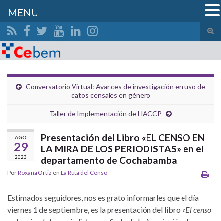
MENU
Alte
el
Search for:
form
de
bús
Conversatorio Virtual: Avances de investigación en uso de
datos censales en género
Taller de Implementación de HACCP
Presentación del Libro «EL CENSO EN
AGO
29
LA MIRA DE LOS PERIODISTAS» en el
2023
departamento de Cochabamba
Por
Roxana Ortiz
en
La Ruta del Censo
Estimados seguidores, nos es grato informarles que el día
viernes 1 de septiembre, es la presentación del libro
«El censo