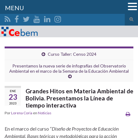
MENU
Alte
el
Search for:
form
de
bús
Curso Taller: Censo 2024
Presentamos la nueva serie de infografías del Observatorio
Ambiental en el marco de la Semana de la Educación Ambiental
Grandes Hitos en Materia Ambiental de
ENE
23
Bolivia. Presentamos la Línea de
2023
tiempo interactiva
Por
Lorena Coria
en
Noticias
En el marco del curso “
Diseño de Proyectos de Educación
Ambiental. Bases teóricas y metodológicas para la acción