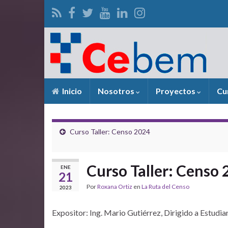
Inicio
Nosotros
Proyectos
Cu
Curso Taller: Censo 2024
Curso Taller: Censo
ENE
21
Por
Roxana Ortiz
en
La Ruta del Censo
2023
Expositor: Ing. Mario Gutiérrez, Dirigido a Estudi