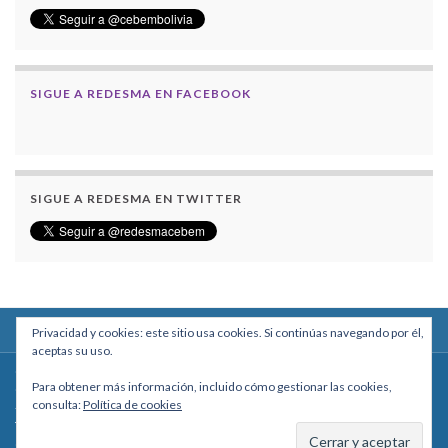
SIGUE A REDESMA EN FACEBOOK
SIGUE A REDESMA EN TWITTER
Privacidad y cookies: este sitio usa cookies. Si continúas navegando por él,
aceptas su uso.
Centro Boliviano de Estudios Multidisciplinarios
Para obtener más información, incluido cómo gestionar las cookies,
Calle Macario Pinilla # 2588 esq. Av. Arce, Edificio Arcadia, Mezzanine, Of. 101
consulta:
Política de cookies
- La Paz, Bolivia
Teléfono: +591 2431818 - Celular: +591 73027636
cebem@cebem.org