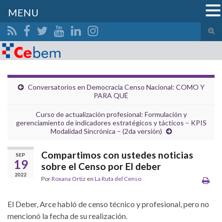
MENU
Alte
el
Search for:
form
de
bús
Conversatorios en Democracia Censo Nacional: COMO Y
PARA QUÉ
Curso de actualización profesional: Formulación y
gerenciamiento de indicadores estratégicos y tácticos – KPIS
Modalidad Sincrónica – (2da versión)
Compartimos con ustedes noticias
SEP
19
sobre el Censo por El deber
2022
Por
Roxana Ortiz
en
La Ruta del Censo
El Deber, Arce habló de censo técnico y profesional, pero no
mencionó la fecha de su realización.