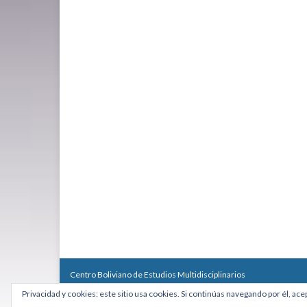
Centro Boliviano de Estudios Multidisciplinarios
Calle Macario Pinilla # 2588 esq. Av. Arce, Edificio Arcadia, Mezzan
Privacidad y cookies: este sitio usa cookies. Si continúas navegando por él, ace
Teléfono: +591 2431818 - Celular: +591 73027636