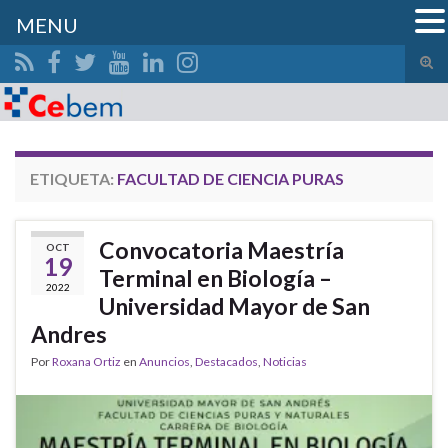
MENU
Alte
el
Search for:
form
de
bús
ETIQUETA:
FACULTAD DE CIENCIA PURAS
Convocatoria Maestría
OCT
19
Terminal en Biología –
2022
Universidad Mayor de San
Andres
Por
Roxana Ortiz
en
Anuncios
,
Destacados
,
Noticias