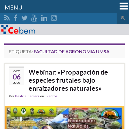
MENU
Alte
el
Search for:
form
de
bús
ETIQUETA:
FACULTAD DE AGRONOMIA UMSA
Webinar: «Propagación de
OCT
06
especies frutales bajo
2020
enraizadores naturales»
Por
Beatriz Herrera
en
Eventos