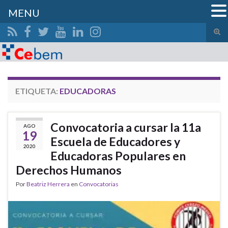
MENU
Alte
el
Search for:
form
de
bús
ETIQUETA:
EDUCADORAS
Convocatoria a cursar la 11a
AGO
19
Escuela de Educadores y
2020
Educadoras Populares en
Derechos Humanos
Por
Beatriz Herrera
en
Convocatorias