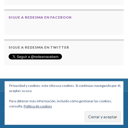
SIGUE A REDESMA EN FACEBOOK
SIGUE A REDESMA EN TWITTER
Privacidad y cookies: este sitio usa cookies. Si continúas navegando por él,
aceptas su uso.
Centro Boliviano de Estudios Multidisciplinarios
Para obtener más información, incluido cómo gestionar las cookies,
Calle Macario Pinilla # 2588 esq. Av. Arce, Edificio Arcadia, Mezzanine, Of. 101
consulta:
Política de cookies
- La Paz, Bolivia
Teléfono: +591 2431818 - Celular: +591 73027636
cebem@cebem.org
Hecho con
por
Graphene Themes
.