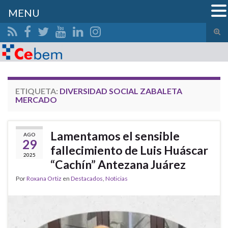
MENU
Alte
el
Search for:
form
de
bús
ETIQUETA:
DIVERSIDAD SOCIAL ZABALETA
MERCADO
Lamentamos el sensible
AGO
29
fallecimiento de Luis Huáscar
2025
“Cachín” Antezana Juárez
Por
Roxana Ortiz
en
Destacados
,
Noticias