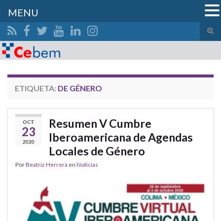
MENU
Alte
el
Search for:
form
de
bús
ETIQUETA:
DE GÉNERO
Resumen V Cumbre
OCT
23
Iberoamericana de Agendas
2020
Locales de Género
Por
Beatriz Herrera
en
Noticias