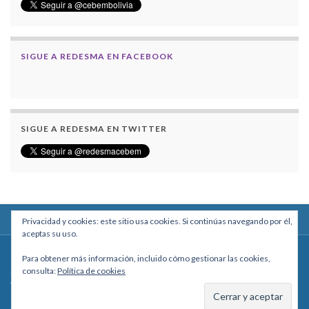
SIGUE A REDESMA EN FACEBOOK
SIGUE A REDESMA EN TWITTER
Privacidad y cookies: este sitio usa cookies. Si continúas navegando por él,
aceptas su uso.
Centro Boliviano de Estudios Multidisciplinarios
Para obtener más información, incluido cómo gestionar las cookies,
Calle Macario Pinilla # 2588 esq. Av. Arce, Edificio Arcadia, Mezzanine, Of. 101
consulta:
Política de cookies
- La Paz, Bolivia
Teléfono: +591 2431818 - Celular: +591 73027636
cebem@cebem.org