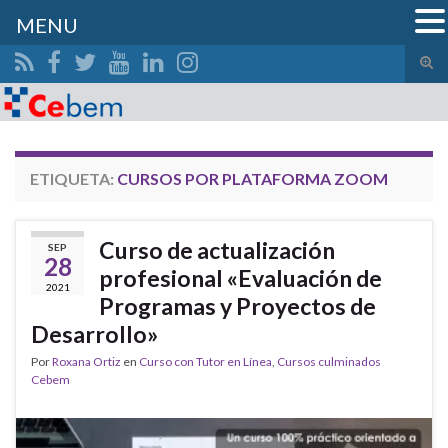
MENU
Alte
el
Search for:
form
de
bús
ETIQUETA:
CURSOS POR PLATAFORMA ZOOM
Curso de actualización
SEP
28
profesional «Evaluación de
2021
Programas y Proyectos de
Desarrollo»
Por
Roxana Ortiz
en
Curso con Tutor en Línea
,
Cursos culminados
Cebem