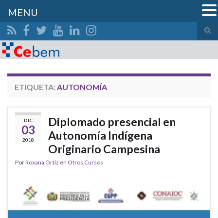
MENU
Alte
el
Search for:
form
de
bús
ETIQUETA:
AUTONOMÍA
Diplomado presencial en
DIC
03
Autonomía Indígena
2018
Originario Campesina
Por
Roxana Ortiz
en
Otros Cursos