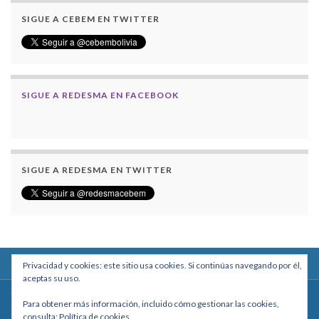
SIGUE A CEBEM EN TWITTER
SIGUE A REDESMA EN FACEBOOK
SIGUE A REDESMA EN TWITTER
Privacidad y cookies: este sitio usa cookies. Si continúas navegando por él,
aceptas su uso.
Centro Boliviano de Estudios Multidisciplinarios
Para obtener más información, incluido cómo gestionar las cookies,
Calle Macario Pinilla # 2588 esq. Av. Arce, Edificio Arcadia, Mezzanine, Of. 101
consulta:
Política de cookies
- La Paz, Bolivia