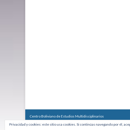
Centro Boliviano de Estudios Multidisciplinarios
Calle Macario Pinilla # 2588 esq. Av. Arce, Edificio Arcadia, Mezzan
Privacidad y cookies: este sitio usa cookies. Si continúas navegando por él, ace
Teléfono: +591 2431818 - Celular: +591 73027636