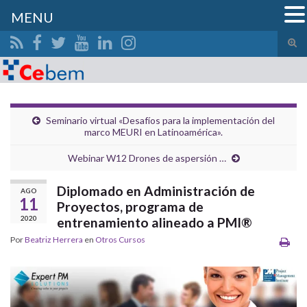
MENU
Alte
el
Search for:
form
de
bús
Seminario virtual «Desafíos para la implementación del
marco MEURI en Latinoamérica».
Webinar W12 Drones de aspersión …
Diplomado en Administración de
AGO
11
Proyectos, programa de
2020
entrenamiento alineado a PMI®
Por
Beatriz Herrera
en
Otros Cursos