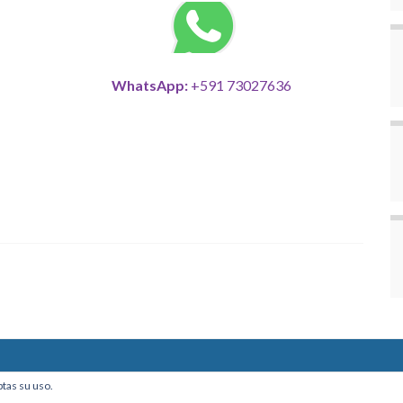
WhatsApp:
+591 73027636
ine, Of. 101 - La Paz, Bolivia
ptas su uso.