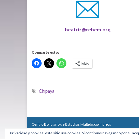
beatriz@cebem.org
Comparte esto:
Más
Chipaya
Centro Boliviano de Estudios Multidisciplinarios
Calle Macario Pinilla # 2588 esq. Av. Arce, Edificio Arcadia, Mezzan
Privacidad y cookies: este sitio usa cookies. Si continúas navegando por él, ace
Teléfono: +591 2431818 - Celular: +591 73027636