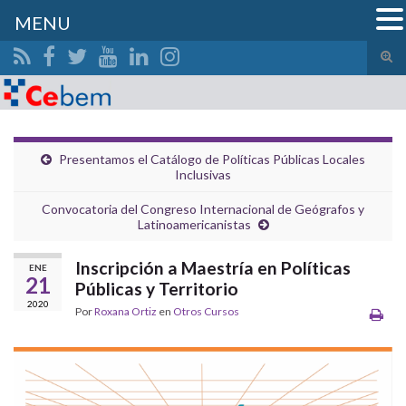
MENU
Alte
el
Search for:
form
de
bús
Presentamos el Catálogo de Políticas Públicas Locales
Inclusivas
Convocatoria del Congreso Internacional de Geógrafos y
Latinoamericanistas
Inscripción a Maestría en Políticas
ENE
21
Públicas y Territorio
2020
Por
Roxana Ortiz
en
Otros Cursos