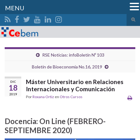
MENU
Alte
el
Search for:
form
de
bús
RSE Noticias: infoBoletín Nº 103
Boletín de Bioeconomía No.16, 2019
Máster Universitario en Relaciones
DIC
18
Internacionales y Comunicación
2019
Por
Roxana Ortiz
en
Otros Cursos
Docencia: On Line (FEBRERO-
SEPTIEMBRE 2020)