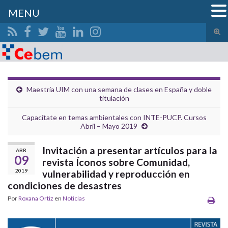
MENU
Alte
el
Search for:
form
de
bús
Maestría UIM con una semana de clases en España y doble
titulación
Capacítate en temas ambientales con INTE-PUCP. Cursos
Abril – Mayo 2019
Invitación a presentar artículos para la
ABR
09
revista Íconos sobre Comunidad,
2019
vulnerabilidad y reproducción en
condiciones de desastres
Por
Roxana Ortiz
en
Noticias