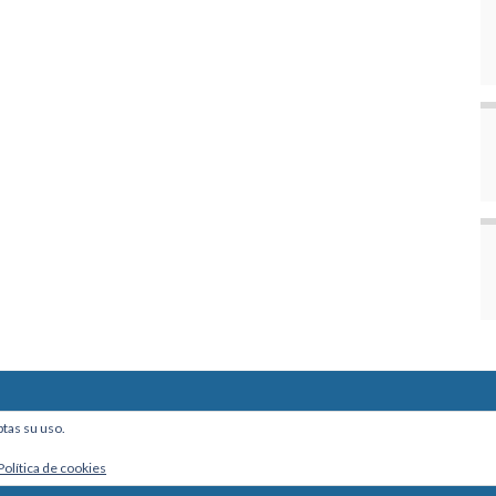
ine, Of. 101 - La Paz, Bolivia
ptas su uso.
Política de cookies