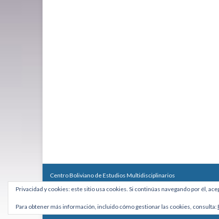
Centro Boliviano de Estudios Multidisciplinarios
Calle Macario Pinilla # 2588 esq. Av. Arce, Edificio Arcadia, Mezzan
Privacidad y cookies: este sitio usa cookies. Si continúas navegando por él, ace
Teléfono: +591 2431818 - Celular: +591 73027636
cebem@cebem.org
Para obtener más información, incluido cómo gestionar las cookies, consulta:
Hecho con
por
Graphene Themes
.