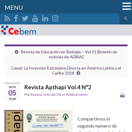
MENU
Alte
el
Search for:
form
de
bús
Revista de Educación en Biología – Vol 21 [Boletín de
noticias de ADBiA]
Cepal: La Inversión Extranjera Directa en América Latina y el
Caribe 2018
Revista Apthapi Vol.4 N°2
NOV
05
Por
Roxana Ortiz
en
Otras Publicaciones
2018
Compartimos el
segundo numero de