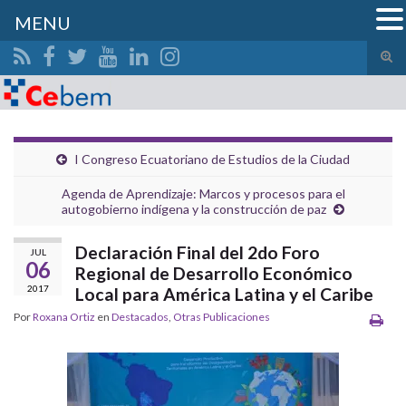
MENU
Alte
el
Search for:
form
de
bús
I Congreso Ecuatoriano de Estudios de la Ciudad
Agenda de Aprendizaje: Marcos y procesos para el
autogobierno indígena y la construcción de paz
Declaración Final del 2do Foro
JUL
06
Regional de Desarrollo Económico
2017
Local para América Latina y el Caribe
Por
Roxana Ortiz
en
Destacados
,
Otras Publicaciones