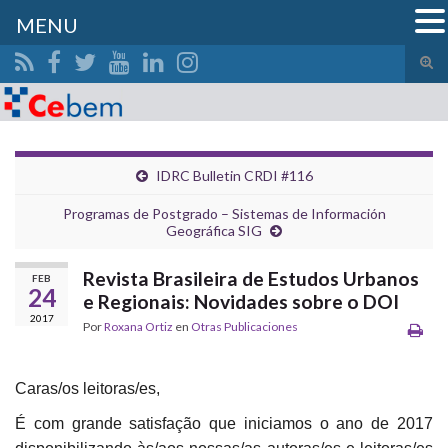
MENU
Alte
el
Search for:
form
de
bús
IDRC Bulletin CRDI #116
Programas de Postgrado – Sistemas de Información
Geográfica SIG
Revista Brasileira de Estudos Urbanos
FEB
24
e Regionais: Novidades sobre o DOI
2017
Por
Roxana Ortiz
en
Otras Publicaciones
Caras/os leitoras/es,
É com grande satisfação que iniciamos o ano de 2017