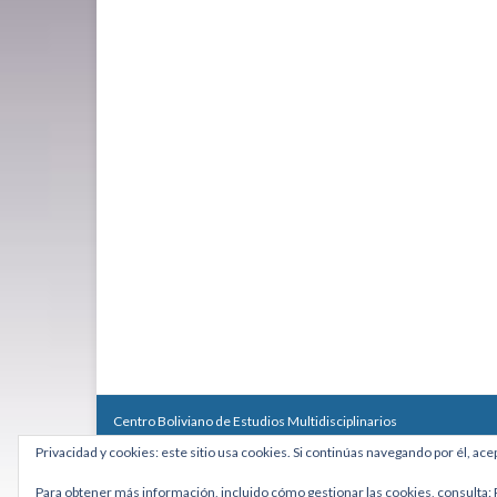
Centro Boliviano de Estudios Multidisciplinarios
Calle Macario Pinilla # 2588 esq. Av. Arce, Edificio Arcadia, Mezzan
Privacidad y cookies: este sitio usa cookies. Si continúas navegando por él, ace
Teléfono: +591 2431818 - Celular: +591 73027636
cebem@cebem.org
Para obtener más información, incluido cómo gestionar las cookies, consulta: