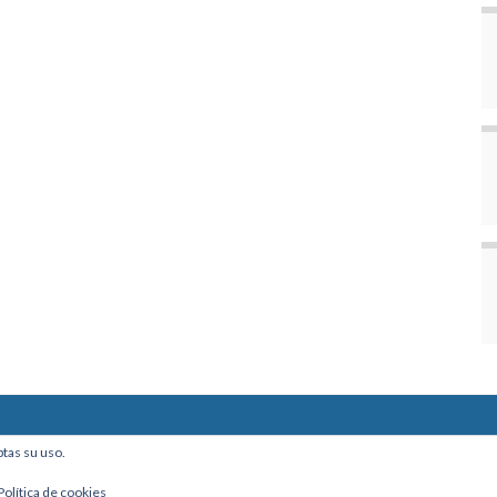
ine, Of. 101 - La Paz, Bolivia
ptas su uso.
Política de cookies