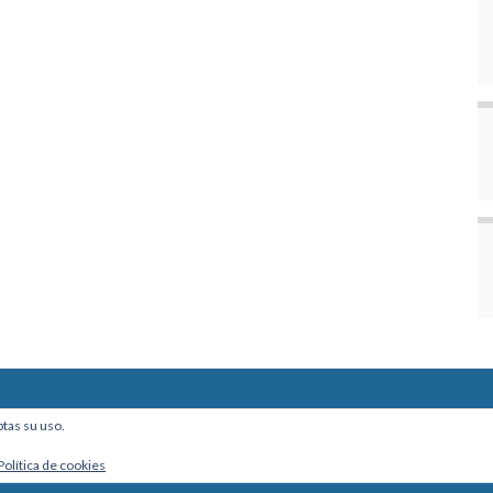
ine, Of. 101 - La Paz, Bolivia
ptas su uso.
Política de cookies