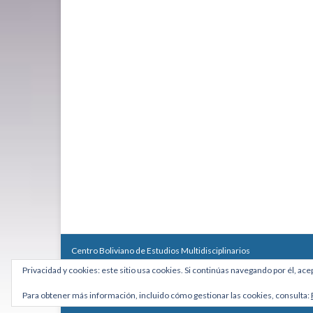
Centro Boliviano de Estudios Multidisciplinarios
Calle Macario Pinilla # 2588 esq. Av. Arce, Edificio Arcadia, Mezzan
Privacidad y cookies: este sitio usa cookies. Si continúas navegando por él, ace
Teléfono: +591 2431818 - Celular: +591 73027636
cebem@cebem.org
Para obtener más información, incluido cómo gestionar las cookies, consulta:
Hecho con
por
Graphene Themes
.