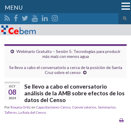
MENU
Alte
el
Search for:
form
de
bús
Webinario Gratuito – Sesión 5: Tecnologías para producir
más maíz con menos agua
Se llevo a cabo el conversatorio a cerca de la posición de Santa
Cruz sobre el censo
Se llevo a cabo el conversatorio
OCT
08
análisis de la AMB sobre efectos de los
2024
datos del Censo
Por
Roxana Ortiz
en
Capacitaciones Censo
,
Conversatorios, Seminarios,
Talleres
,
La Ruta del Censo