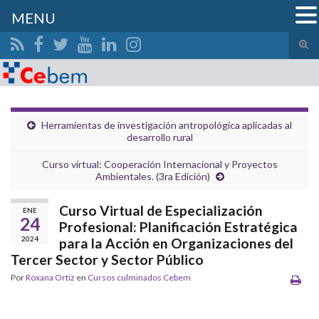
MENU
Alte
el
Search for:
form
de
bús
Herramientas de investigación antropológica aplicadas al
desarrollo rural
Curso virtual: Cooperación Internacional y Proyectos
Ambientales. (3ra Edición)
Curso Virtual de Especialización
ENE
24
Profesional: Planificación Estratégica
2024
para la Acción en Organizaciones del
Tercer Sector y Sector Público
Por
Roxana Ortiz
en
Cursos culminados Cebem