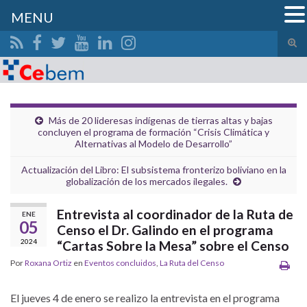
MENU
Alte
el
Search for:
form
de
bús
Más de 20 lideresas indígenas de tierras altas y bajas
concluyen el programa de formación “Crisis Climática y
Alternativas al Modelo de Desarrollo”
Actualización del Libro: El subsistema fronterizo boliviano en la
globalización de los mercados ilegales.
Entrevista al coordinador de la Ruta de
ENE
05
Censo el Dr. Galindo en el programa
2024
“Cartas Sobre la Mesa” sobre el Censo
Por
Roxana Ortiz
en
Eventos concluidos
,
La Ruta del Censo
El jueves 4 de enero se realizo la entrevista en el programa