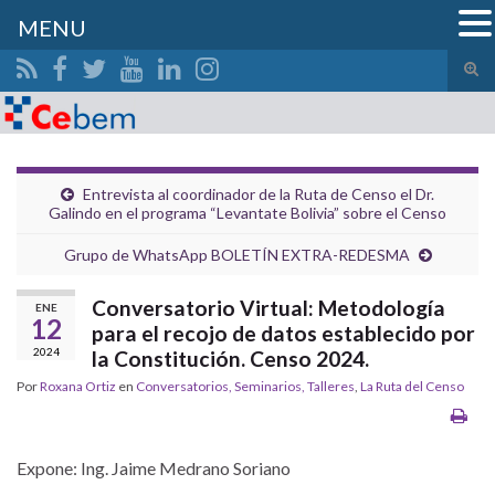
MENU
Alte
el
Search for:
form
de
bús
Entrevista al coordinador de la Ruta de Censo el Dr.
Galindo en el programa “Levantate Bolivia” sobre el Censo
Grupo de WhatsApp BOLETÍN EXTRA-REDESMA
Conversatorio Virtual: Metodología
ENE
12
para el recojo de datos establecido por
2024
la Constitución. Censo 2024.
Por
Roxana Ortiz
en
Conversatorios, Seminarios, Talleres
,
La Ruta del Censo
Expone: Ing. Jaime Medrano Soriano