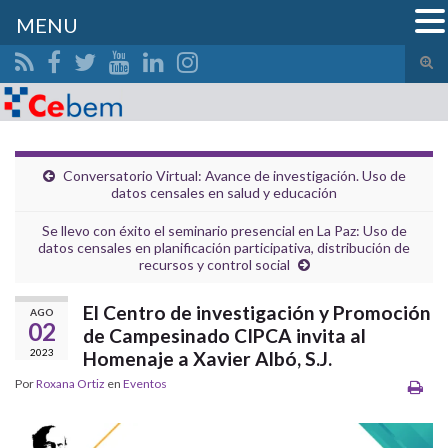
MENU
Alte
el
Search for:
form
de
bús
Conversatorio Virtual: Avance de investigación. Uso de
datos censales en salud y educación
Se llevo con éxito el seminario presencial en La Paz: Uso de
datos censales en planificación participativa, distribución de
recursos y control social
El Centro de investigación y Promoción
AGO
02
de Campesinado CIPCA invita al
2023
Homenaje a Xavier Albó, S.J.
Por
Roxana Ortiz
en
Eventos